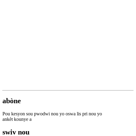
se pou moun ki sensè yo anndan
kou deyò.
Bangcheng:
Sa vle di antrepriz la
domine eleman kle valè bezwen
sosyal ak relasyon piblik yo,
kenbe mekanis balanse pou
eksplore prensip efikasite ak enèji
efikasite, eksprime dimansyon
jesyon an ak konpòtman biznis ki
gen yon konotasyon rich ak yon
espas pwolonje, temwen kalite a
nan detay yo, fè eksperyans kalite
a nan kalite a, epi montre yon
mak solid ki choke mond lan nan
nivo a.
abòne
Pou kesyon sou pwodwi nou yo oswa lis pri nou yo
ankèt kounye a
swiv nou