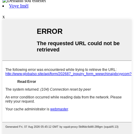
Voye Imèl
x