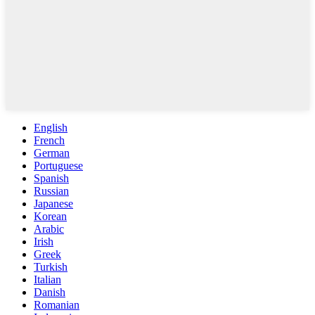
English
French
German
Portuguese
Spanish
Russian
Japanese
Korean
Arabic
Irish
Greek
Turkish
Italian
Danish
Romanian