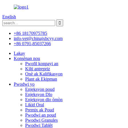
English
+86 18170975785
info-vet@chinajxbcyy.com
+86 0791-85037266
Lakay
Konsènan nou
Pwofil konpayi an
Kilti antrepriz
Onè ak Kalifikasyon
Plant ak Ekipman
Pwodwi yo
Enjeksyon poud
Enjeksyon Dlo
Enjeksyon dlo òmòn
Likid Oral
Premix ak Poud
Pwodwi an poud
Pwodwi Granules
Pwodwi Tablèt