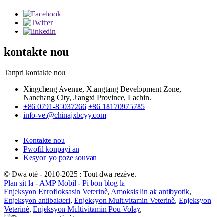
kontakte nou
Tanpri kontakte nou
Xingcheng Avenue, Xiangtang Development Zone,
Nanchang City, Jiangxi Province, Lachin.
+86 0791-85037266
+86 18170975785
info-vet@chinajxbcyy.com
Kontakte nou
Pwofil konpayi an
Kesyon yo poze souvan
© Dwa otè - 2010-2025 : Tout dwa rezève.
Plan sit la
-
AMP Mobil
-
Pi bon blog la
Enjeksyon Enrofloksasin Veterinè
,
Amoksisilin ak antibyotik
,
Enjeksyon antibakteri
,
Enjeksyon Multivitamin Veterinè
,
Enjeksyon
Veterinè
,
Enjeksyon Multivitamin Pou Volay
,