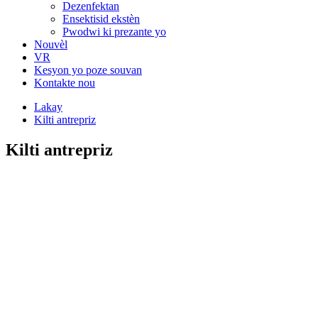
Dezenfektan
Ensektisid ekstèn
Pwodwi ki prezante yo
Nouvèl
VR
Kesyon yo poze souvan
Kontakte nou
Lakay
Kilti antrepriz
Kilti antrepriz
KONSEP KILTIRÈL
Vizyon Kòporasyon an:
Kreye yon mak ki gen yon syèk epi vin
yon antrepriz pwoteksyon bèt ki dirijan nan endistri a.
Objektif Antrepriz:
Solidarite, onètete, inovasyon ak pwogrè,
kwasans komen.
Lespri Antrepriz:
Kontinye depase, kreye briyan.
Konsèp pwodwi:
Inovasyon syantifik ak teknolojik, pou kreye
kalite, pou asire "nòm ki wo, kalite siperyè, efikasite segondè".